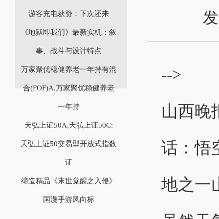
发
游客充电获赞：下次还来
《地狱即我们》最新实机：叙
事、战斗与设计特点
-->
万家聚优稳健养老一年持有混
合(FOF)A,万家聚优稳健养老
山西晚
一年持
天弘上证50A,天弘上证50C:
话：悟
天弘上证50交易型开放式指数
证
地之一
缔造精品《末世觉醒之入侵》
国漫手游风向标