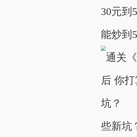
30元
能炒到50
些新坑